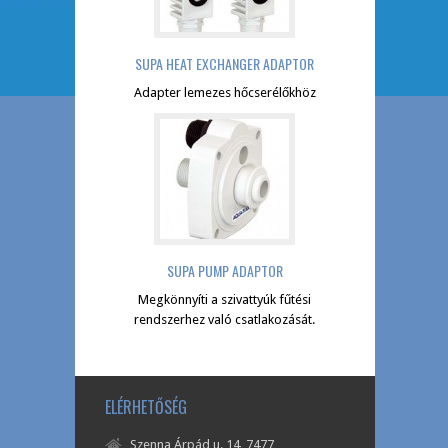
SUPA HEAT EXCHANGER ADAPTOR
Adapter lemezes hőcserélőkhöz
SUPA PUMP ADAPTOR
Megkönnyíti a szivattyúk fűtési
rendszerhez való csatlakozását.
ELÉRHETŐSÉG
Szenna Árpád u. 14, 7477