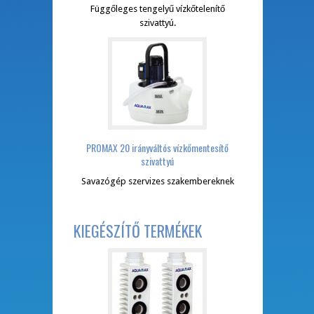
Függőleges tengelyű vízkőtelenítő
szivattyú.
PROMAX 20 irányváltós vízkőmentesítő
szivattyú
Savazógép szervizes szakembereknek
KIEGÉSZÍTŐ TERMÉKEK