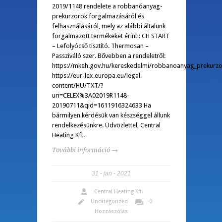
2019/1148 rendelete a robbanóanyag-
prekurzorok forgalmazásáról és
felhasználásáról, mely az alábbi általunk
forgalmazott termékeket érinti: CH START
– Lefolyócső tisztító. Thermosan –
Passziváló szer. Bővebben a rendeletről:
https://mkeh.gov.hu/kereskedelmi/robbanoanyag_prekurz
https://eur-lex.europa.eu/legal-
content/HU/TXT/?
uri=CELEX%3A02019R1148-
20190711&qid=1611916324633 Ha
bármilyen kérdésük van készséggel állunk
rendelkezésünkre. Üdvözlettel, Central
Heating Kft.
További információ →
31
jan
2021
Central Heating Kft.
Uncategorized
0
Hozzászólás