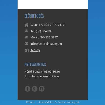
ELÉRHETŐSÉG
Szenna Árpád u. 14, 7477
Tel: (82) 584 000
Mobil: (30) 332 5897
info@centralheating.hu
Térkép
NYITVATARTÁS
Hétfő-Péntek : 08:00-16:30
Szombat-Vasárnap: Zárva
Rólunk
Adatvédelmi & Cookie szabályzat